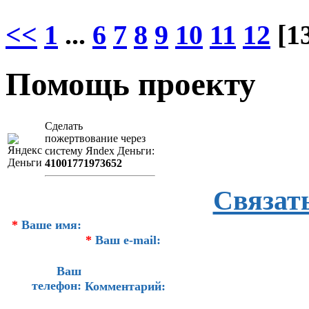
<<
1
...
6
7
8
9
10
11
12
[1
Помощь проекту
Сделать
пожертвование через
систeму Яndex Деньги:
41001771973652
Связат
*
Ваше имя:
*
Ваш e-mail:
Ваш
телефон:
Комментарий: