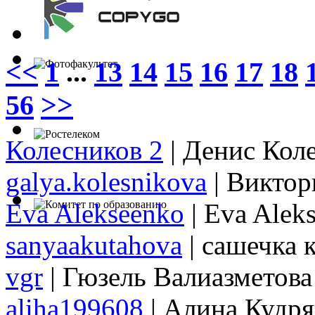
<<
1
...
13
14
15
16
17
18
56
>>
Колесников 2
| Денис Кол
galya.kolesnikova
| Виктор
Eva Alekseenko
| Eva Alek
sanyaakutahova
| сашечка 
vgr
| Гюзель Валиазметова
aliha199608
| Алина Кудря