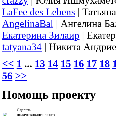
crazzy
| Юлия Ишмухамет
LaFee des Lebens
| Татьян
AngelinaBal
| Ангелина Ба
Екатерина Зилаир
| Екате
tatyana34
| Никита Андри
<<
1
...
13
14
15
16
17
18
56
>>
Помощь проекту
Сделать
пожертвование через