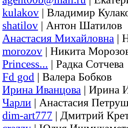
kulakov
| Владимир Кулак
shatilov
| Антон Шатилов
Анастасия Михайловна
| 
morozov
| Никита Морозо
Princess...
| Радка Сотчева
Fd god
| Валера Бобков
Ирина Иванцова
| Ирина 
Чарли
| Анастасия Петру
dim-art777
| Дмитрий Кре