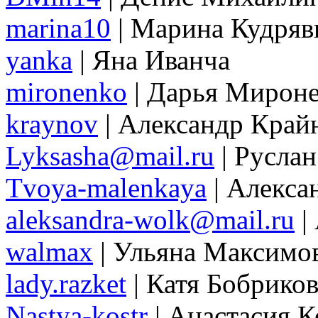
marina10
| Марина Кудряв
yanka
| Яна Иванча
mironenko
| Дарья Мирон
kraynov
| Александр Край
Lyksasha@mail.ru
| Русла
Tvoya-malenkaya
| Алекса
aleksandra-wolk@mail.ru
|
walmax
| Ульяна Максимо
lady.razket
| Катя Бобриков
Nastya-kostr
| Анастасия 