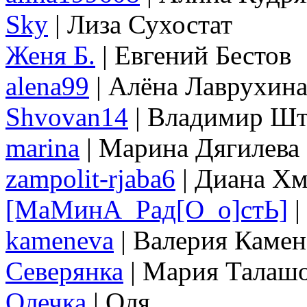
Sky
| Лиза Сухостат
Женя Б.
| Евгений Бестов
alena99
| Алёна Лаврухин
Shvovan14
| Владимир Ш
marina
| Марина Дягилева
zampolit-rjaba6
| Диана Хм
[МаМинА_Рад[О_о]стЬ]
|
kameneva
| Валерия Камен
Северянка
| Мария Талаш
Олечка
| Оля