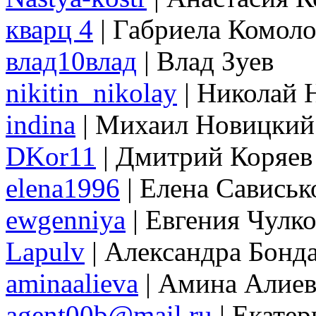
кварц 4
| Габриела Комоло
влад10влад
| Влад Зуев
nikitin_nikolay
| Николай 
indina
| Михаил Новицкий
DKor11
| Дмитрий Коряев
elena1996
| Елена Сависьк
ewgenniya
| Евгения Чулко
Lapulv
| Александра Бонд
aminaalieva
| Амина Алиев
agent00b@mail.ru
| Екатер