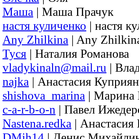
Маша
| Маша Прачук
настя куличенко
| настя к
Any Zhilkina
| Any Zhilkin
Туся
| Наталия Романова
vladykinaln@mail.ru
| Вла
najka
| Анастасия Куприян
shishova_marina
| Марина
c-a-r-b-o-n
| Павел Ижедер
Nastena.redka
| Анастасия
DMih14
| Денис Михайли