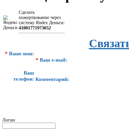
Сделать
пожертвование через
систeму Яndex Деньги:
41001771973652
Связат
*
Ваше имя:
*
Ваш e-mail:
Ваш
телефон:
Комментарий:
Логин