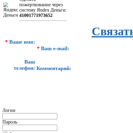
пожертвование через
систeму Яndex Деньги:
41001771973652
Связат
*
Ваше имя:
*
Ваш e-mail:
Ваш
телефон:
Комментарий:
Логин
Пароль