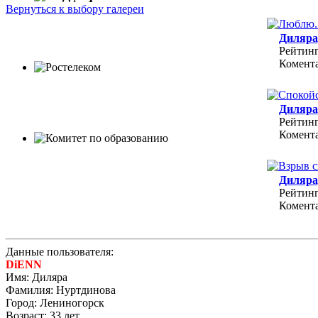
Вернуться к выбору галереи
Диляра
Рейтинг
Комента
Диляра
Рейтинг
Комента
Диляра
Рейтинг
Комента
Данные пользователя:
DiENN
Имя: Диляра
Фамилия: Нуртдинова
Город: Лениногорск
Возраст: 33 лет