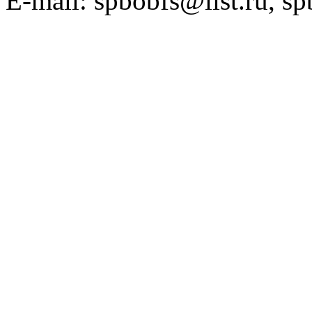
E-mail: spbobfs@list.ru, 