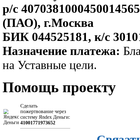
р/с 407038100045001456
(ПАО), г.Москва
БИК 044525181, к/с 301
Назначение платежа:
Бла
на Уставные цели.
Помощь проекту
Сделать
пожертвование через
систeму Яndex Деньги:
41001771973652
Связат